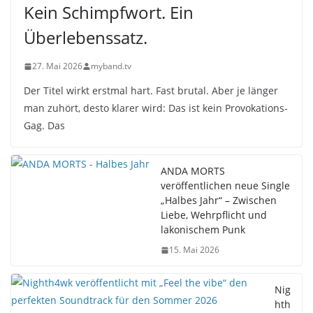
Kein Schimpfwort. Ein
Überlebenssatz.
27. Mai 2026
myband.tv
Der Titel wirkt erstmal hart. Fast brutal. Aber je länger
man zuhört, desto klarer wird: Das ist kein Provokations-
Gag. Das
ANDA MORTS
veröffentlichen neue Single
„Halbes Jahr“ – Zwischen
Liebe, Wehrpflicht und
lakonischem Punk
15. Mai 2026
Nig
hth