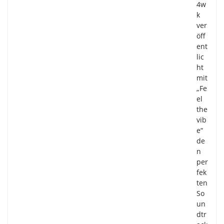
4w
k
ver
öff
ent
lic
ht
mit
„Fe
el
the
vib
e“
de
n
per
fek
ten
So
un
dtr