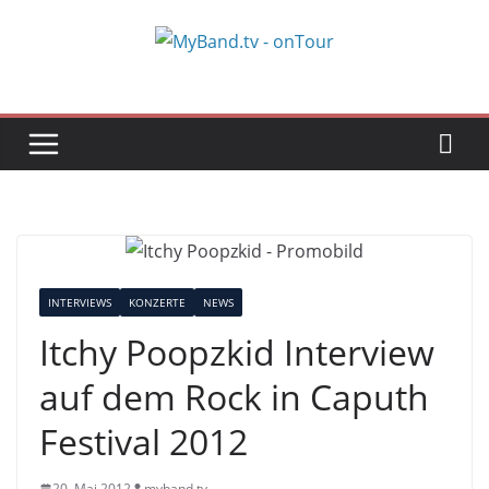
Zum
Inhalt
springen
INTERVIEWS
KONZERTE
NEWS
Itchy Poopzkid Interview
auf dem Rock in Caputh
Festival 2012
20. Mai 2012
myband.tv