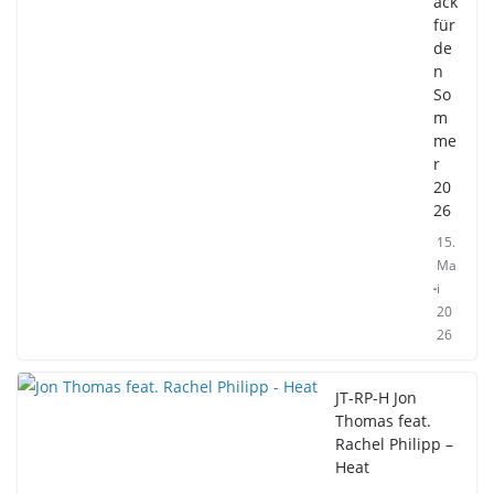
ack
für
de
n
So
m
me
r
20
26
15.
Ma
i
20
26
JT-RP-H Jon
Thomas feat.
Rachel Philipp –
Heat