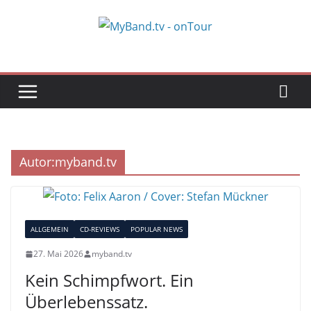
Zum
Inhalt
springen
Autor:
myband.tv
ALLGEMEIN
CD-REVIEWS
POPULAR NEWS
27. Mai 2026
myband.tv
Kein Schimpfwort. Ein
Überlebenssatz.