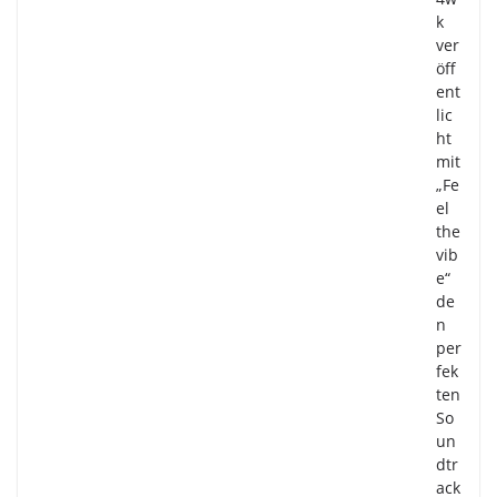
k
ver
öff
ent
lic
ht
mit
„Fe
el
the
vib
e“
de
n
per
fek
ten
So
un
dtr
ack