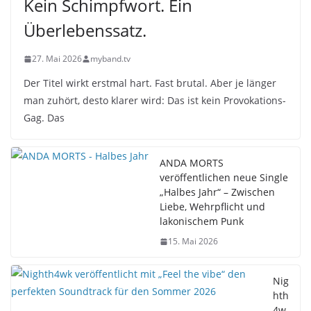
Kein Schimpfwort. Ein
Überlebenssatz.
27. Mai 2026
myband.tv
Der Titel wirkt erstmal hart. Fast brutal. Aber je länger
man zuhört, desto klarer wird: Das ist kein Provokations-
Gag. Das
ANDA MORTS
veröffentlichen neue Single
„Halbes Jahr“ – Zwischen
Liebe, Wehrpflicht und
lakonischem Punk
15. Mai 2026
Nig
hth
4w