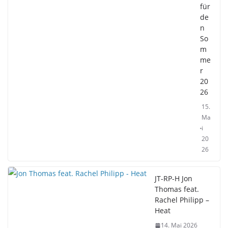
für
de
n
So
m
me
r
20
26
15.
Ma
i
20
26
JT-RP-H Jon
Thomas feat.
Rachel Philipp –
Heat
14. Mai 2026