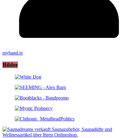
myband.tv
Bilder