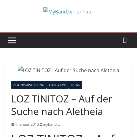
Zum
Inhalt
springen
ALBENVORSTELLUNG
CD-REVIEWS
NEWS
LOZ TINITOZ – Auf der
Suche nach Aletheia
4. Januar 2013
myband.tv