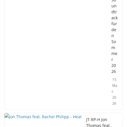
un
dtr
ack
für
de
n
So
m
me
r
20
26
15.
Ma
i
20
26
JT-RP-H Jon
Thomas feat.