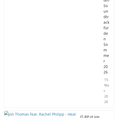
ten
So
un
dtr
ack
für
de
n
So
m
me
r
20
26
15.
Ma
i
20
26
JT-RP-H Jon