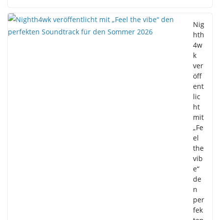
Nig
hth
4w
k
ver
öff
ent
lic
ht
mit
„Fe
el
the
vib
e“
de
n
per
fek